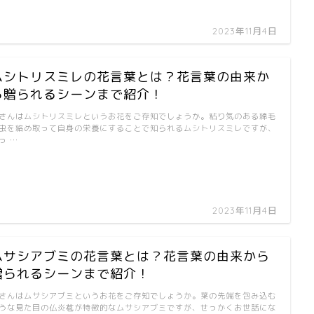
2023年11月4日
ムシトリスミレの花言葉とは？花言葉の由来か
ら贈られるシーンまで紹介！
さんはムシトリスミレというお花をご存知でしょうか。粘り気のある綿毛
虫を絡め取って自身の栄養にすることで知られるムシトリスミレですが、
っ …
2023年11月4日
ムサシアブミの花言葉とは？花言葉の由来から
贈られるシーンまで紹介！
さんはムサシアブミというお花をご存知でしょうか。葉の先端を包み込む
うな見た目の仏炎苞が特徴的なムサシアブミですが、せっかくお世話にな