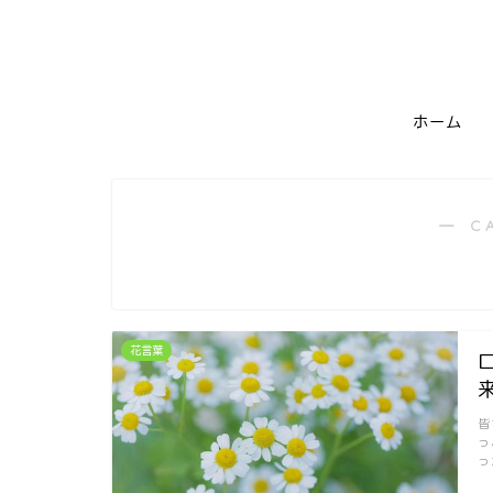
ホーム
― C
花言葉
皆
っ
っ