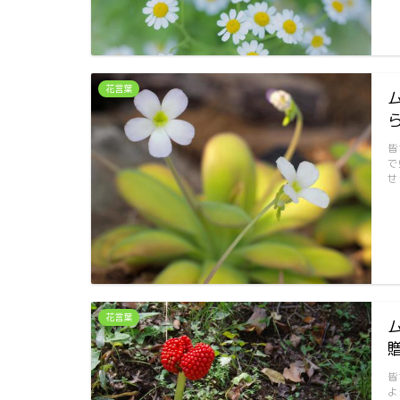
花言葉
皆
で
せ
花言葉
皆
よ