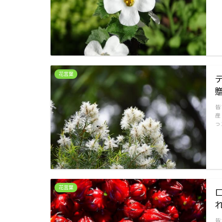
花言葉
皆
産
っ
花言葉
皆