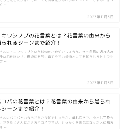
そりと花を咲かせ、その白く可憐な花がかわいいカンアオイですが、せっ
く …
2023年11月3日
トキワシノブの花言葉とは？花言葉の由来から
贈られるシーンまで紹介！
さんはトキワシノブという植物をご存知でしょうか。逆三角形の切れ込み
多い花を咲かせ、環境にも強い育てやすい植物としても知られるトキワシ
ブ …
2023年11月3日
バコパの花言葉とは？花言葉の由来から贈られ
るシーンまで紹介！
さんはバコパというお花をご存知でしょうか。垂れ咲きで、小さな可愛ら
い花をたくさん咲かせるバコパですが、せっかくお世話になった人に贈る
ら …