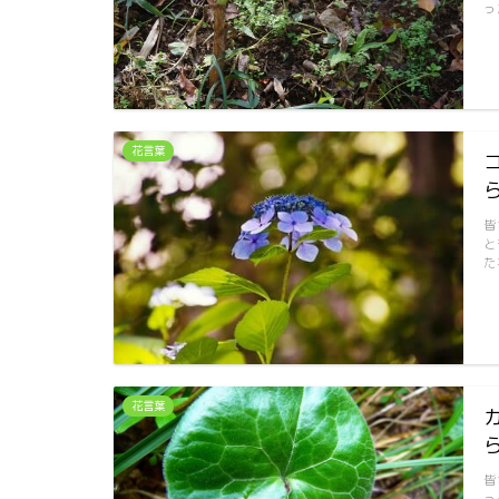
っ
花言葉
皆
と
た
花言葉
皆