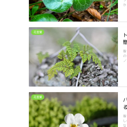
っ
か
花言葉
皆
の
ノ
花言葉
皆
し
な