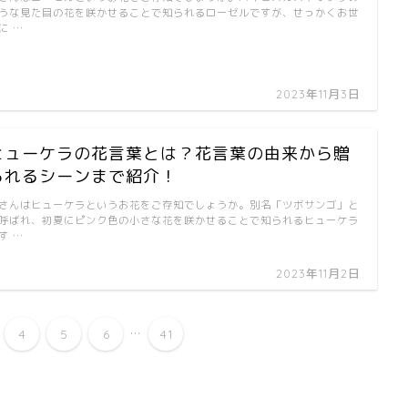
うな見た目の花を咲かせることで知られるローゼルですが、せっかくお世
に …
2023年11月3日
ヒューケラの花言葉とは？花言葉の由来から贈
られるシーンまで紹介！
さんはヒューケラというお花をご存知でしょうか。別名「ツボサンゴ」と
呼ばれ、初夏にピンク色の小さな花を咲かせることで知られるヒューケラ
す …
2023年11月2日
...
4
5
6
41